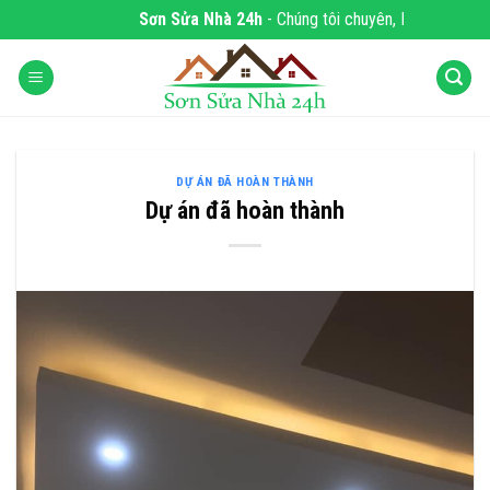
Skip
Sơn Sửa Nhà 24h
- Chúng tôi chuyên, DỊCH VỤ SƠ
to
content
DỰ ÁN ĐÃ HOÀN THÀNH
Dự án đã hoàn thành