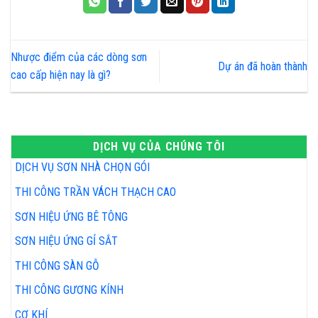
Nhược điểm của các dòng sơn
Dự án đã hoàn thành
cao cấp hiện nay là gì?
DỊCH VỤ CỦA CHÚNG TÔI
DỊCH VỤ SƠN NHÀ CHỌN GÓI
THI CÔNG TRẦN VÁCH THẠCH CAO
SƠN HIỆU ỨNG BÊ TÔNG
SƠN HIỆU ỨNG GỈ SẮT
THI CÔNG SÀN GỖ
THI CÔNG GƯƠNG KÍNH
CƠ KHÍ