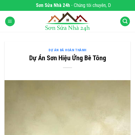
Skip
Sơn Sửa Nhà 24h
- Chúng tôi chuyên, DỊCH VỤ SƠN
to
content
DỰ ÁN ĐÃ HOÀN THÀNH
Dự Án Sơn Hiệu Ứng Bê Tông