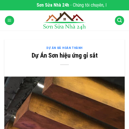
Skip
Sơn Sửa Nhà 24h
- Chúng tôi chuyên, DỊCH VỤ SƠ
to
content
DỰ ÁN ĐÃ HOÀN THÀNH
Dự Án Sơn hiệu ứng gỉ sắt