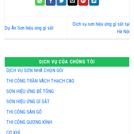
Dịch vụ sơn hiệu ứng gỉ sắt tại
Dự Án Sơn hiệu ứng gỉ sắt
Hà Nội
DỊCH VỤ CỦA CHÚNG TÔI
DỊCH VỤ SƠN NHÀ CHỌN GÓI
THI CÔNG TRẦN VÁCH THẠCH CAO
SƠN HIỆU ỨNG BÊ TÔNG
SƠN HIỆU ỨNG GỈ SẮT
THI CÔNG SÀN GỖ
THI CÔNG GƯƠNG KÍNH
CƠ KHÍ