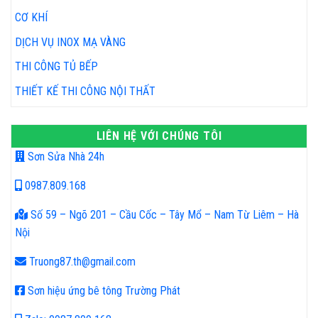
CƠ KHÍ
DỊCH VỤ INOX MẠ VÀNG
THI CÔNG TỦ BẾP
THIẾT KẾ THI CÔNG NỘI THẤT
LIÊN HỆ VỚI CHÚNG TÔI
Sơn Sửa Nhà 24h
0987.809.168
Số 59 – Ngõ 201 – Cầu Cốc – Tây Mổ – Nam Từ Liêm – Hà
Nội
Truong87.th@gmail.com
Sơn hiệu ứng bê tông Trường Phát