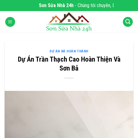
Skip
Sơn Sửa Nhà 24h
- Chúng tôi chuyên, DỊCH VỤ SƠ
to
content
DỰ ÁN ĐÃ HOÀN THÀNH
Dự Án Trần Thạch Cao Hoàn Thiện Và
Sơn Bả