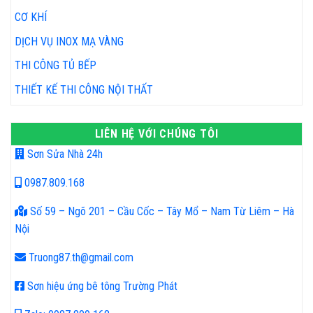
CƠ KHÍ
DỊCH VỤ INOX MẠ VÀNG
THI CÔNG TỦ BẾP
THIẾT KẾ THI CÔNG NỘI THẤT
LIÊN HỆ VỚI CHÚNG TÔI
Sơn Sửa Nhà 24h
0987.809.168
Số 59 – Ngõ 201 – Cầu Cốc – Tây Mổ – Nam Từ Liêm – Hà
Nội
Truong87.th@gmail.com
Sơn hiệu ứng bê tông Trường Phát