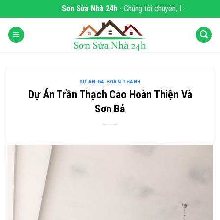
Skip
Sơn Sửa Nhà 24h
- Chúng tôi chuyên, DỊCH VỤ SƠ
to
content
DỰ ÁN ĐÃ HOÀN THÀNH
Dự Án Trần Thạch Cao Hoàn Thiện Và
Sơn Bả