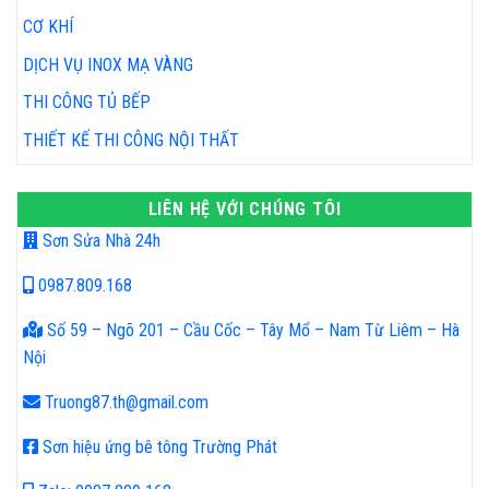
CƠ KHÍ
DỊCH VỤ INOX MẠ VÀNG
THI CÔNG TỦ BẾP
THIẾT KẾ THI CÔNG NỘI THẤT
LIÊN HỆ VỚI CHÚNG TÔI
Sơn Sửa Nhà 24h
0987.809.168
Số 59 – Ngõ 201 – Cầu Cốc – Tây Mổ – Nam Từ Liêm – Hà
Nội
Truong87.th@gmail.com
Sơn hiệu ứng bê tông Trường Phát