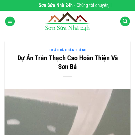
Skip
Sơn Sửa Nhà 24h
- Chúng tôi chuyên, DỊCH VỤ S
to
content
DỰ ÁN ĐÃ HOÀN THÀNH
Dự Án Trần Thạch Cao Hoàn Thiện Và
Sơn Bả