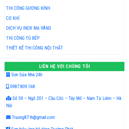
THI CÔNG GƯƠNG KÍNH
CƠ KHÍ
DỊCH VỤ INOX MẠ VÀNG
THI CÔNG TỦ BẾP
THIẾT KẾ THI CÔNG NỘI THẤT
LIÊN HỆ VỚI CHÚNG TÔI
Sơn Sửa Nhà 24h
0987.809.168
Số 59 – Ngõ 201 – Cầu Cốc – Tây Mổ – Nam Từ Liêm – Hà
Nội
Truong87.th@gmail.com