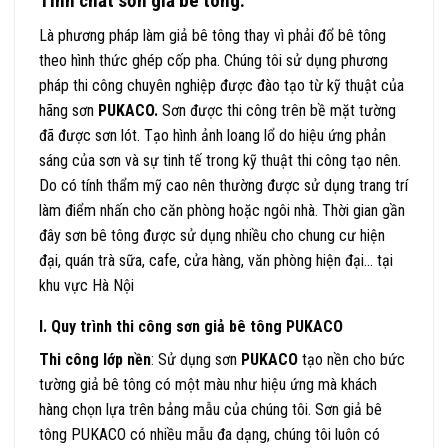
Tính chất sơn giả bê tông.
Là phương pháp làm giả bê tông thay vì phải đổ bê tông
theo hình thức ghép cốp pha. Chúng tôi sử dụng phương
pháp thi công chuyên nghiệp được đào tạo từ kỹ thuật của
hãng sơn
PUKACO.
Sơn được thi công trên bề mặt tường
đã được sơn lót. Tạo hình ảnh loang lổ do hiệu ứng phản
sáng của sơn và sự tinh tế trong kỹ thuật thi công tạo nên.
Do có tính thẩm mỹ cao nên thường được sử dụng trang trí
làm điểm nhấn cho căn phòng hoặc ngôi nhà. Thời gian gần
đây sơn bê tông được sử dụng nhiều cho chung cư hiện
đại, quán trà sữa, cafe, cửa hàng, văn phòng hiện đại… tại
khu vực Hà Nội
I. Quy trình thi công sơn giả bê tông PUKACO
Thi công lớp nền
: Sử dụng sơn
PUKACO
tạo nền cho bức
tường giả bê tông có một màu như hiệu ứng mà khách
hàng chọn lựa trên bảng mẫu của chúng tôi. Sơn giả bê
tông PUKACO có nhiều mẫu đa dạng, chúng tôi luôn có