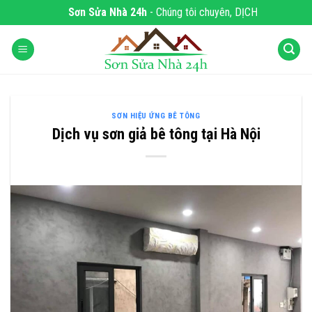
Skip
Sơn Sửa Nhà 24h
- Chúng tôi chuyên, DỊCH VỤ SƠN NHÀ C
to
content
SƠN HIỆU ỨNG BÊ TÔNG
Dịch vụ sơn giả bê tông tại Hà Nội