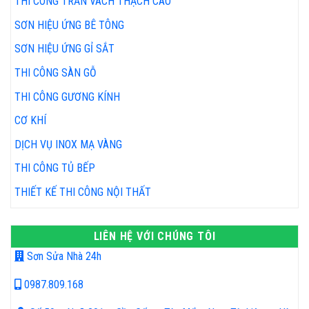
THI CÔNG TRẦN VÁCH THẠCH CAO
SƠN HIỆU ỨNG BÊ TÔNG
SƠN HIỆU ỨNG GỈ SẮT
THI CÔNG SÀN GỖ
THI CÔNG GƯƠNG KÍNH
CƠ KHÍ
DỊCH VỤ INOX MẠ VÀNG
THI CÔNG TỦ BẾP
THIẾT KẾ THI CÔNG NỘI THẤT
LIÊN HỆ VỚI CHÚNG TÔI
Sơn Sửa Nhà 24h
0987.809.168