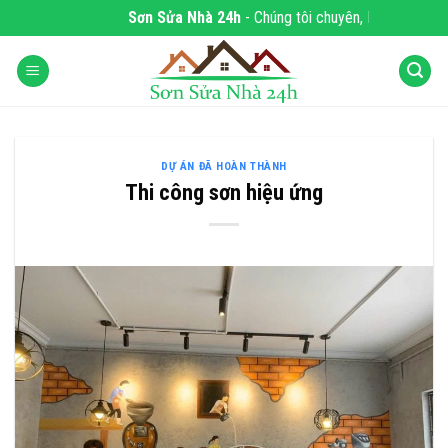
Skip
Sơn Sửa Nhà 24h
- Chúng tôi chuyên, DỊCH VỤ S
to
content
DỰ ÁN ĐÃ HOÀN THÀNH
Thi công sơn hiệu ứng