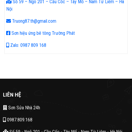
Số 59 – Ngõ 201 – Cầu Cốc – Tây Mổ – Nam Từ Liêm – Hà
Nội
Truong87.th@gmail.com
Sơn hiệu ứng bê tông Trường Phát
Zalo: 0987 809 168
LIÊN HỆ
Sơn Sửa Nhà 24h
0987.809.168
Số 59 - Ngõ 201 - Cầu Cốc - Tây Mổ - Nam Từ Liêm - Hà Nội