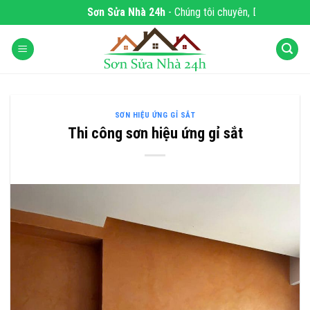
Skip
Sơn Sửa Nhà 24h
- Chúng tôi chuyên, DỊCH VỤ SƠ
to
content
SƠN HIỆU ỨNG GỈ SẮT
Thi công sơn hiệu ứng gỉ sắt